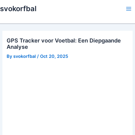
Skip
svokorfbal
to
Ma
content
Me
GPS Tracker voor Voetbal: Een Diepgaande
Analyse
By
svokorfbal
/
Oct 20, 2025