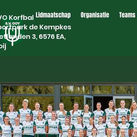
Lidmaatschap
Organisatie
Teams
VO Korfbal
portpark de Kempkes
etlanden 3, 6576 EA,
ij