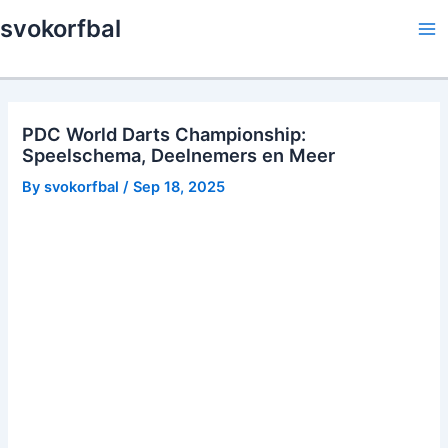
Skip
svokorfbal
to
Ma
content
Me
PDC World Darts Championship:
Speelschema, Deelnemers en Meer
By
svokorfbal
/
Sep 18, 2025