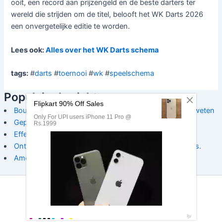
ooit, een record aan prijzengeld en de beste darters ter
wereld die strijden om de titel, belooft het WK Darts 2026
een onvergetelijke editie te worden.
Lees ook:
Alles over het WK Darts schema
tags:
#
darts
#
toernooi
#
wk
#
speelschema
Populaire berichten:
Boudewijn Zenden Toernooi Jeugd: Alles wat je moet weten
Gepersonaliseerde Cricket aanstekers
Effectieve Hockey Oefeningen
Ontdek de Koning Voetbal App voor voetballiefhebbers.
Amersfoortse volleybalscene
Copyright © 2025 svokorfbal