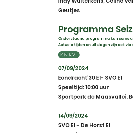
Indy Wulterkens, Celine v
Geutjes
Programma Seiz
Onderstaand programma kan soms afwij
Actuele tijden en uitslagen zijn ook v
KNKV
07/09/2024
Eendracht'30 E1- SVO E1
Speeltijd: 10:00 uur
Sportpark de Maasvallei, B
14/09/2024
SVO E1 - De Horst E1