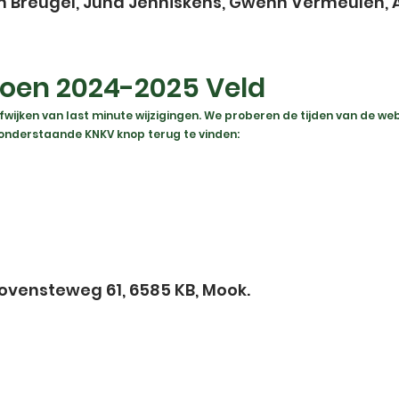
an Breugel, Juna Jenniskens, Gwenn Vermeulen, 
oen 2024-2025 Veld
ken van last minute wijzigingen. We proberen de tijden van de webs
ia onderstaande KNKV knop terug te vinden:
ovensteweg 61, 6585 KB, Mook.