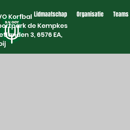
Lidmaatschap
Organisatie
Teams
VO Korfbal
portpark de Kempkes
etlanden 3, 6576 EA,
ij