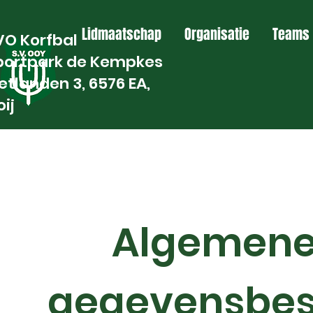
Lidmaatschap
Organisatie
Teams
VO Korfbal
portpark de Kempkes
etlanden 3, 6576 EA,
ij
Algemene
gegevensbes