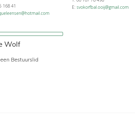
5 168 41
E:
svokorfbal.ooij@gmail.com
queleensen@hotmail.com
e Wolf
een Bestuurslid