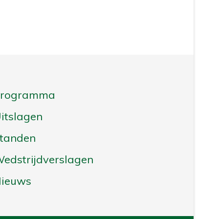
Programma
itslagen
tanden
edstrijdverslagen
ieuws