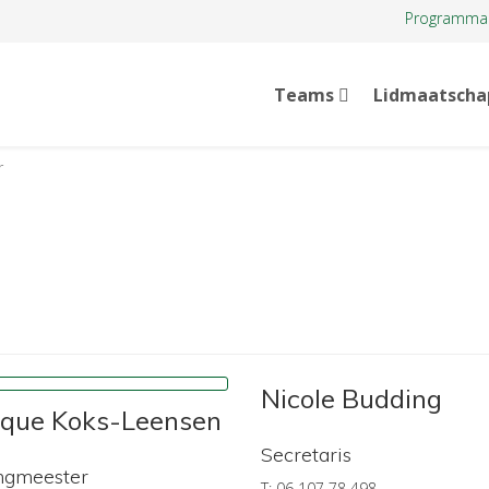
Programma
Teams
Lidmaatscha
r
Nicole Budding
que Koks-Leensen
Secretaris
ngmeester
T: 06 107 78 498