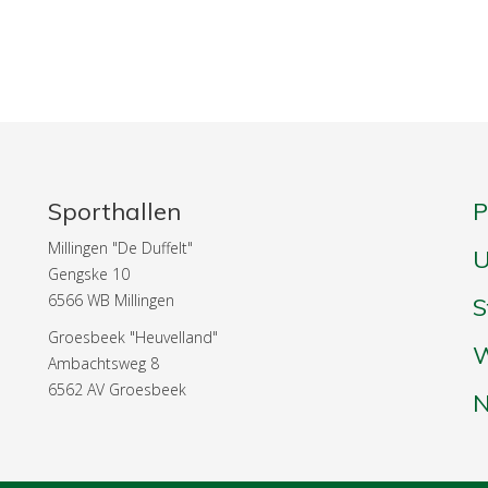
Sporthallen
Millingen "De Duffelt"
U
Gengske 10
6566 WB Millingen
S
Groesbeek "Heuvelland"
W
Ambachtsweg 8
6562 AV Groesbeek
N