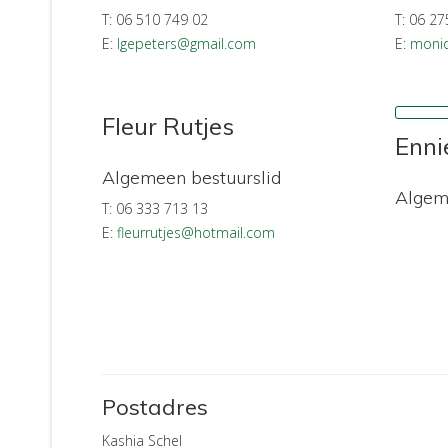
T: 06 510 749 02
T: 06 27
E:
lgepeters@gmail.com
E:
moni
Fleur Rutjes
Enni
Algemeen bestuurslid
Algem
T: 06 333 713 13
E:
fleurrutjes@hotmail.com
Postadres
Kashia Schel